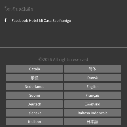
โซเชียลมีเดีย
Facebook Hotel Mi Casa Sabiñánigo
2026
All rights reserved
Català
简体
繁體
Dansk
Nederlands
English
Suomi
Français
Deutsch
Ελληνικά
Íslenska
Bahasa Indonesia
Italiano
日本語