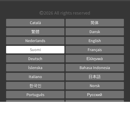
2026
All rights reserved
Català
简体
繁體
Dansk
Nederlands
English
Suomi
Français
Deutsch
Ελληνικά
Íslenska
Bahasa Indonesia
Italiano
日本語
한국인
Norsk
Português
Русский
Español
Svenska
ไทย
Powered by
Canvas