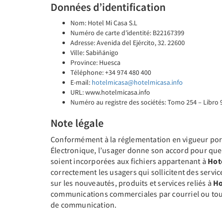
Données d’identification
Nom: Hotel Mi Casa S.L
Numéro de carte d’identité: B22167399
Adresse: Avenida del Ejército, 32. 22600
Ville: Sabiñánigo
Province: Huesca
Téléphone: +34 974 480 400
E-mail:
hotelmicasa@hotelmicasa.info
URL: www.hotelmicasa.info
Numéro au registre des sociétés: Tomo 254 – Libro 9
Note légale
Conformément à la réglementation en vigueur porta
Électronique, l’usager donne son accord pour que 
soient incorporées aux fichiers appartenant à
Hot
correctement les usagers qui sollicitent des servic
sur les nouveautés, produits et services reliés à
Ho
communications commerciales par courriel ou tout 
de communication.