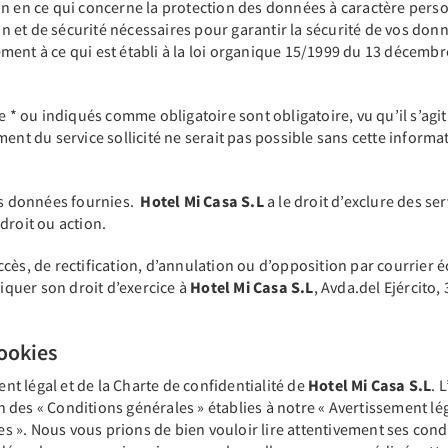
n en ce qui concerne la protection des données à caractère personn
et de sécurité nécessaires pour garantir la sécurité de vos donn
ment à ce qui est établi à la loi organique 15/1999 du 13 décembr
 ou indiqués comme obligatoire sont obligatoire, vu qu’il s’agi
ment du service sollicité ne serait pas possible sans cette inform
des données fournies.
Hotel Mi Casa S.L
a le droit d’exclure des se
droit ou action.
ès, de rectification, d’annulation ou d’opposition par courrier écr
diquer son droit d’exercice à
Hotel Mi Casa S.L
, Avda.del Ejército
cookies
ent légal et de la Charte de confidentialité de
Hotel Mi Casa S.L
. 
on des « Conditions générales » établies à notre « Avertissement lég
ies ». Nous vous prions de bien vouloir lire attentivement ses con