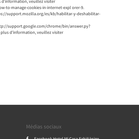
 d’information, veuillez visiter
w-to-manage-cookies-in-internet-expl orer-9.
tps://support.mozilla.org/es/kb/habilitar-y-deshabilitar-
r http://support.google.com/chrome/bin/answer.py?
lus d’information, veuillez visiter
Médias sociaux
Facebook Hotel Mi Casa Sabiñánigo