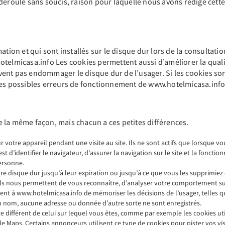
déroule sans soucis, raison pour laquelle nous avons rédigé cette
ation et qui sont installés sur le disque dur lors de la consultatio
elmicasa.info Les cookies permettent aussi d’améliorer la qualité 
ent pas endommager le disque dur de l’usager. Si les cookies sont
 les possibles erreurs de fonctionnement de www.hotelmicasa.info
 de la même façon, mais chacun a ces petites différences.
 votre appareil pendant une visite au site. Ils ne sont actifs que lorsque v
 est d’identifier le navigateur, d’assurer la navigation sur le site et la fonc
ersonne.
re disque dur jusqu’à leur expiration ou jusqu’à ce que vous les supprimiez 
Ils nous permettent de vous reconnaître, d’analyser votre comportement sur 
nt à www.hotelmicasa.info de mémoriser les décisions de l’usager, telles qu
n nom, aucune adresse ou donnée d’autre sorte ne sont enregistrés.
te différent de celui sur lequel vous êtes, comme par exemple les cookies uti
aps. Certains annonceurs utilisent ce type de cookies pour pister vos visite