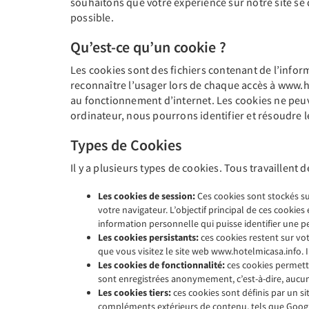
souhaitons que votre expérience sur notre site se 
possible.
Qu’est-ce qu’un cookie ?
Les cookies sont des fichiers contenant de l’inform
reconnaître l’usager lors de chaque accès à www.hot
au fonctionnement d’internet. Les cookies ne peuv
ordinateur, nous pourrons identifier et résoudre
Types de Cookies
Il y a plusieurs types de cookies. Tous travaillent
Les cookies de session:
Ces cookies sont stockés sur
votre navigateur. L’objectif principal de ces cookies
information personnelle qui puisse identifier une p
Les cookies persistants:
ces cookies restent sur vot
que vous visitez le site web www.hotelmicasa.info. 
Les cookies de fonctionnalité:
ces cookies permette
sont enregistrées anonymement, c’est-à-dire, aucu
Les cookies tiers:
ces cookies sont définis par un si
compléments extérieurs de contenu, tels que Google M