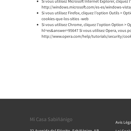
Si vous utilisez Microsoft Internet Explorer, cliquez 
http://windows.microsoft.com/es-es/windows-vista
Si vous utilisez Firefox, cliquez l’option Outils > O
cookies-que-los-sitios -web
Si vous utilisez Chrome, cliquez l’option Option > 
hl=es&answer=95647 Si vous utilisez Opera, vous pouv
http://www.opera.com/help/tutorials/security/cook
Mi Casa Sabiñánigo
Avis Léga
32 Avenida del Ejército, Sabiñánigo, AR,