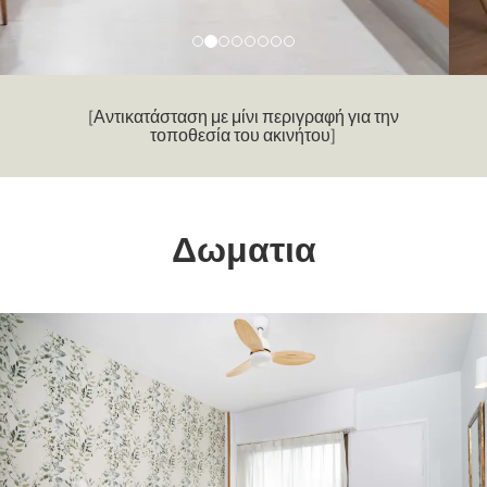
[Αντικατάσταση με μίνι περιγραφή για την
τοποθεσία του ακινήτου]
Δωματια
Previous
Nex