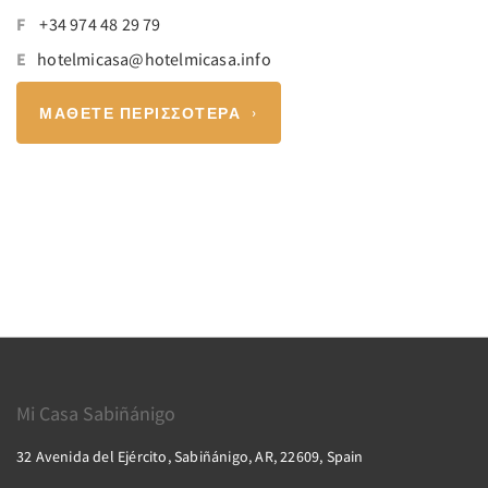
F
+34 974 48 29 79
E
hotelmicasa@hotelmicasa.info
ΜΆΘΕΤΕ ΠΕΡΙΣΣΌΤΕΡΑ
Mi Casa Sabiñánigo
32 Avenida del Ejército, Sabiñánigo, AR, 22609, Spain