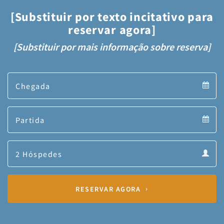
[Substituir por texto incitativo para
reservar agora]
[Substituir por mais informação sobre reserva]
Arrival
Arrival
Departure
calendar
Departure
Guests
calendar
Guests
calendar
RESERVAR AGORA