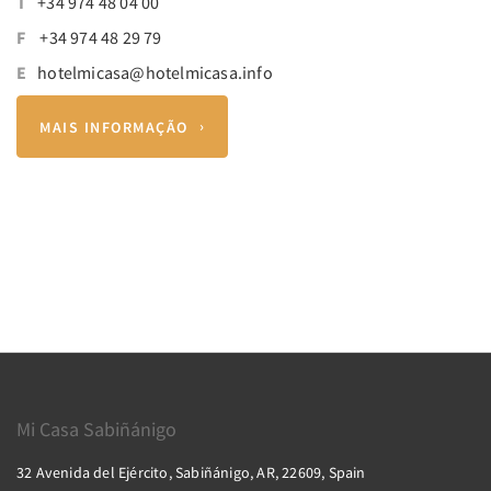
T
+34 974 48 04 00
F
+34 974 48 29 79
E
hotelmicasa@hotelmicasa.info
MAIS INFORMAÇÃO
Mi Casa Sabiñánigo
32 Avenida del Ejército, Sabiñánigo, AR, 22609, Spain