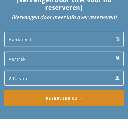
reserveren]
[Vervangen door meer info over reserveren]
Arrival
Arrival
Departure
calendar
Departure
Guests
calendar
Guests
calendar
RESERVEER NU